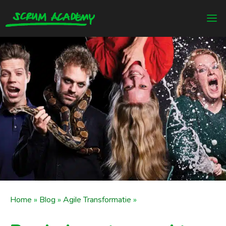
Home
»
Blog
»
Agile Transformatie
»