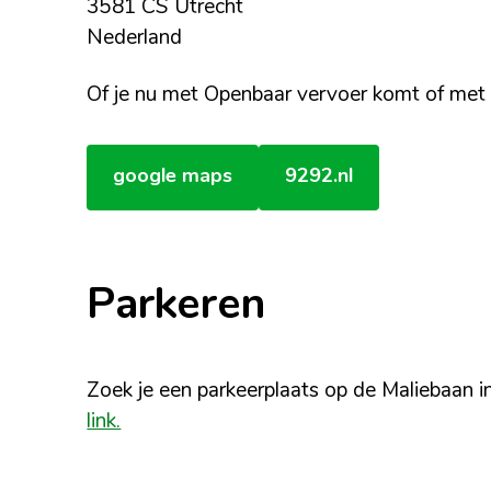
3581 CS Utrecht
Nederland
Of je nu met Openbaar vervoer komt of met d
google maps
9292.nl
P
arkeren
Zoek je een parkeerplaats op de Maliebaan 
link.