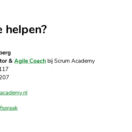
je helpen?
berg
tor &
Agile Coach
bij Scrum Academy
117
5207
academy.nl
afspraak