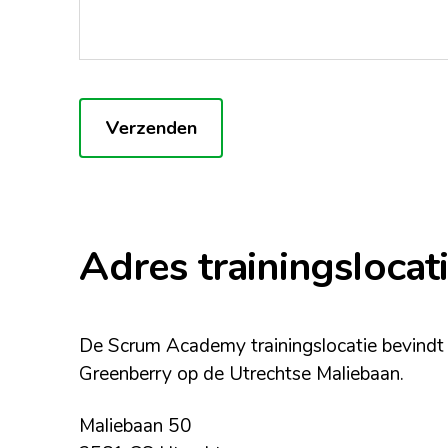
C
a
Verzenden
p
t
c
h
Adres trainingslocat
a
De Scrum Academy trainingslocatie bevindt
Greenberry op de Utrechtse Maliebaan.
Maliebaan 50