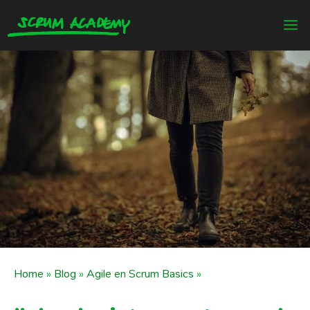
Home
»
Blog
»
Agile en Scrum Basics
»