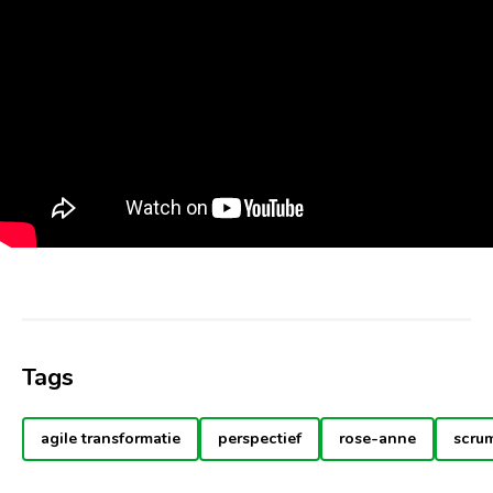
Tags
agile transformatie
perspectief
rose-anne
scru