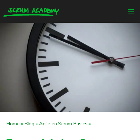
Home
»
Blog
»
Agile en Scrum Basics
»