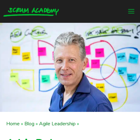
Home
»
Blog
»
Agile Leadership
»