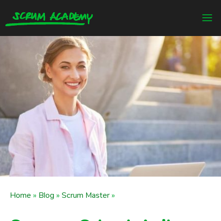
Home
»
Blog
»
Scrum Master
»