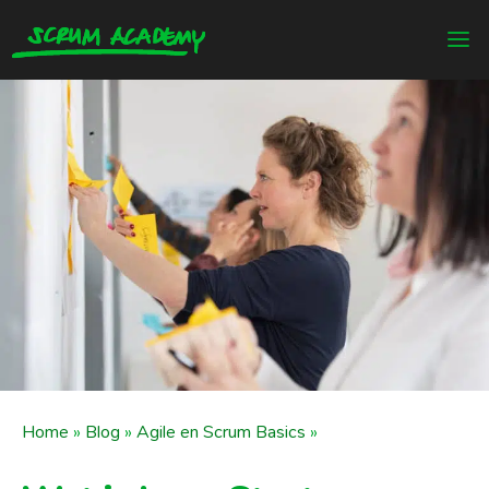
Home
»
Blog
»
Agile en Scrum Basics
»