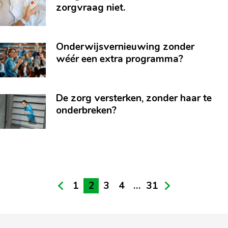
zorgvraag niet.
Onderwijsvernieuwing zonder
wéér een extra programma?
De zorg versterken, zonder haar te
onderbreken?
prev
1
2
3
4
…
31
next