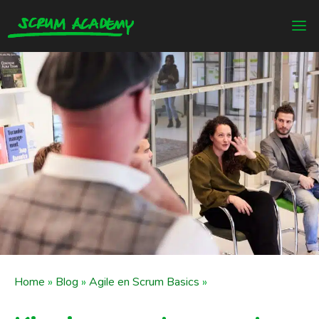
Home
»
Blog
»
Agile en Scrum Basics
»