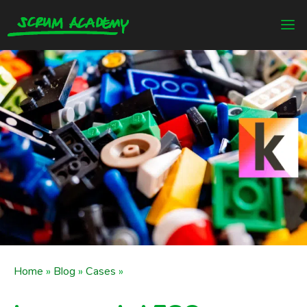
Home
»
Blog
»
Cases
»