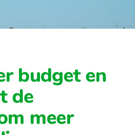
r budget en
t de
 om meer