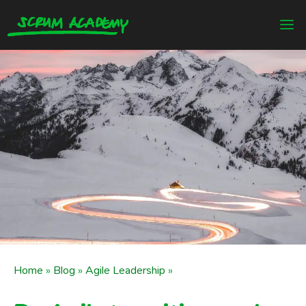
Home
»
Blog
»
Agile Leadership
»