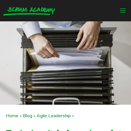
Home
»
Blog
»
Agile Leadership
»