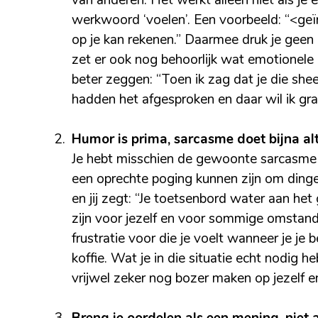
van anderen. Het werkt alleen niet als je
werkwoord ‘voelen’. Een voorbeeld: “<geïr
op je kan rekenen.” Daarmee druk je geen
zet er ook nog behoorlijk wat emotionele d
beter zeggen: “Toen ik zag dat je die she
hadden het afgesproken en daar wil ik gr
Humor is prima, sarcasme doet bijna alti
Je hebt misschien de gewoonte sarcasme t
een oprechte poging kunnen zijn om dinge
en jij zegt: “Je toetsenbord water aan he
zijn voor jezelf en voor sommige omstand
frustratie voor die je voelt wanneer je je 
koffie. Wat je in die situatie echt nodig h
vrijwel zeker nog bozer maken op jezelf en