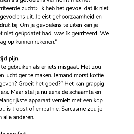
 eisen als gevoelens vermomt met het
riteerde zucht> Ik heb het gevoel dat ik niet
 gevoelens uit. Je eist gehoorzaamheid en
ruk bij. Om je gevoelens te uiten kan je
et niet geüpdatet had, was ik geïrriteerd. We
aag op kunnen rekenen.”
jd pijn.
e gebruiken als er iets misgaat. Het zou
n luchtiger te maken. Iemand morst koffie
t geven? Groeit het goed?” Het kan grappig
ers. Maar stel je nu eens de schaamte en
belangrijkste apparaat vernielt met een kop
ebt, is troost of empathie. Sarcasme zou je
 alle anderen.