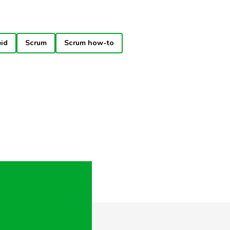
eid
Scrum
Scrum how-to