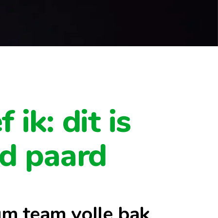
ik: dit is
od paard
um team volle bak