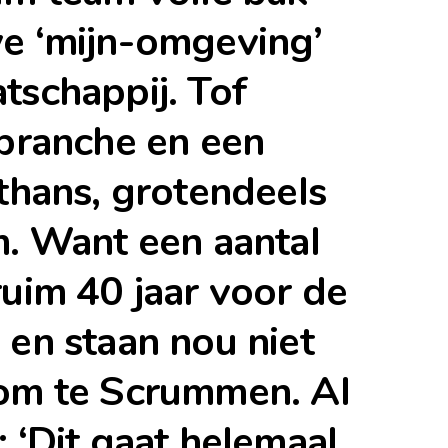
e ‘mijn-omgeving’
tschappij. Tof
 branche en een
thans, grotendeels
m. Want een aantal
uim 40 jaar voor de
 en staan nou niet
 om te Scrummen. Al
 ‘Dit gaat helemaal