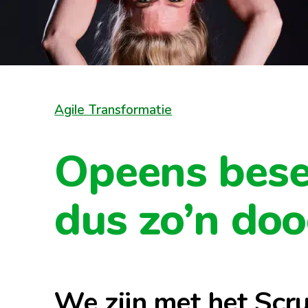
Agile Transformatie
Opeens besef 
dus zo’n do
We zijn met het Scr