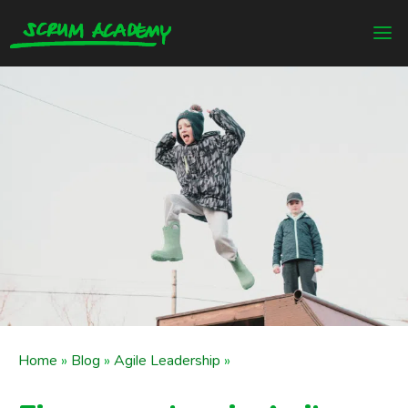
Home
»
Blog
»
Agile Leadership
»