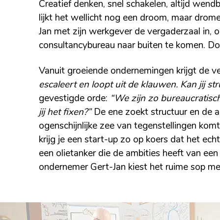
Creatief denken, snel schakelen, altijd wendba
lijkt het wellicht nog een droom, maar drom
Jan met zijn werkgever de vergaderzaal in, 
consultancybureau naar buiten te komen. D
Vanuit groeiende ondernemingen krijgt de 
escaleert en loopt uit de klauwen. Kan jij s
gevestigde orde:
“We zijn zo bureaucratisc
jij het fixen?”
De ene zoekt structuur en de an
ogenschijnlijke zee van tegenstellingen komt 
krijg je een start-up zo op koers dat het ech
een olietanker die de ambities heeft van een
ondernemer Gert-Jan kiest het ruime sop m