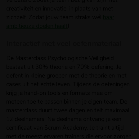
verbetert. Zodat je team bezig kan zijn met
creativiteit en innovatie, in plaats van met
zichzelf. Zodat jouw team straks wél
haar
ambitieuze doelen haalt
!
Interactief met veel oefenmateriaal
De Masterclass Psychologische Veiligheid
bestaat uit 30% theorie en 70% oefening. Je
oefent in kleine groepen met de theorie en met
cases uit het echte leven. Tijdens de oefeningen
krijg je hand-on tools en formats mee om
meteen toe te passen binnen je eigen team. De
masterclass duurt twee dagen en telt maximaal
12 deelnemers. Na deelname ontvang je een
certificaat van Scrum Academy. Je traint altijd
met de meest ervaren trainers die ervoor zorgen