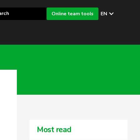
Online team tools
EN
Most read