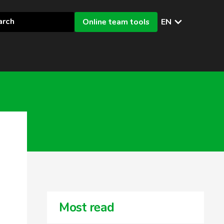
Online team tools
EN
Most read