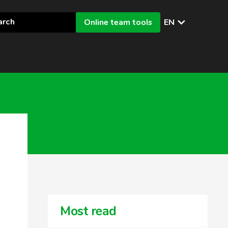
Online team tools
EN
Most read